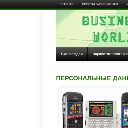
ГЛАВНАЯ
СОВЕТЫ БИЗНЕСМЕНАМ
Бизнес идеи
Заработок в Интерн
ПЕРСОНАЛЬНЫЕ ДАН