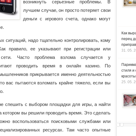
возникнуть серьезные проблемы.
В
лучшем случае, он просто потеряет свои
деньги с игрового счета, однако могут
е.
Как выр
перец д
ых ситуаций, надо тщательно контролировать, кому
приправ
ак правило, ее указывают при регистрации или
31. 05. 
 сети. Часто проблема взлома случается у
Парикма
читают проводить время в онлайн казино. По
стиля и
умышленников прикрывается именно деятельностью
красоты
25. 05. 
что вас пытаются взломать крайне тяжело, если вы
о.
не спешить с выбором площадки для игры, а найти
а котором вы решили проводить время. Это сделать
можно воспользоваться поисковыми службами или
ециализированных ресурсах. Там часто опытные