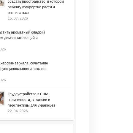
создать пространство, в котором
ребенку комфортно расти и
развиваться
15. 07. 2026
астить ароматный сладкий
ля домашних специй и
2026
херские зеркала: сочетание
 функциональности в салоне
2026
Трудоустройство в США:
возможности, вакансии и
перспективы для украинцев
22. 04. 2026