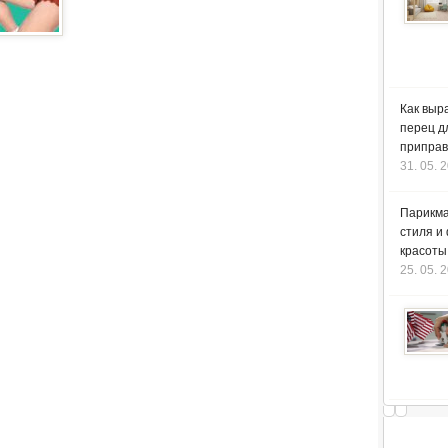
Как выр
перец д
приправ
31. 05. 
Парикма
стиля и
красоты
25. 05. 