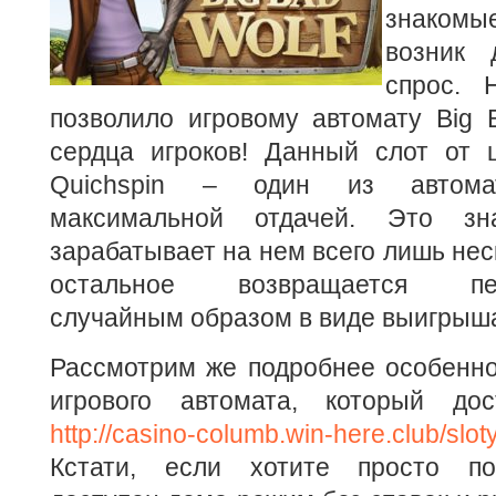
знакомы
возник 
спрос.
позволило игровому автомату Big 
сердца игроков! Данный слот от 
Quichspin – один из автома
максимальной отдачей. Это зн
зарабатывает на нем всего лишь нес
остальное возвращается пер
случайным образом в виде выигрыш
Рассмотрим же подробнее особенно
игрового автомата, который до
http://casino-columb.win-here.club/slot
Кстати, если хотите просто поп