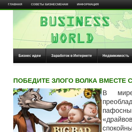
ГЛАВНАЯ
СОВЕТЫ БИЗНЕСМЕНАМ
ИНФОРМАЦИЯ
Бизнес идеи
Заработок в Интернете
Недвижимость
ПОБЕДИТЕ ЗЛОГО ВОЛКА ВМЕСТЕ 
В мире
преоб
пафосны
«драйво
спокойны