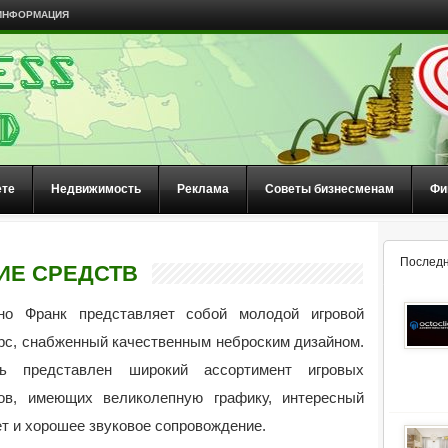
ИНФОРМАЦИЯ
ете
Недвижимость
Реклама
Советы бизнесменам
Фи
Последн
ИЕ СРЕДСТВ
но Франк представляет собой молодой игровой
рс, снабженный качественным неброским дизайном.
сь представлен широкий ассортимент игровых
ов, имеющих великолепную графику, интересный
т и хорошее звуковое сопровождение.