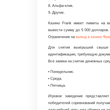
8. Альфа-клик.
9. Другие.
Казино Frank имеет лимиты на в
вывести сумму до 5 000 долларов.
Ограничение на
вывод в казино Фра
Для снятия выигрышей свыше 
идентификацию, требующую докуме
Все заявки на снятие денежных сре
• Понедельник.
• Среда.
• Пятница.
Игровое заведение представля
победителей соревнований получаю
дальнейшей игры или обмена на н