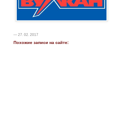
— 27. 02. 2017
Похожие записи на сайте: