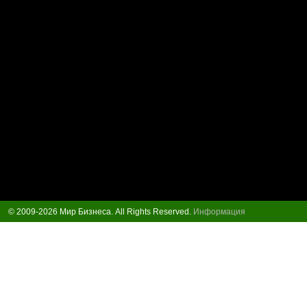
© 2009-2026 Мир Бизнеса. All Rights Reserved.
Информация