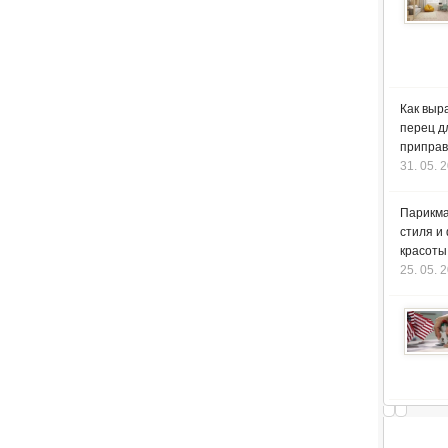
Как выр
перец д
приправ
31. 05. 
Парикма
стиля и
красоты
25. 05. 