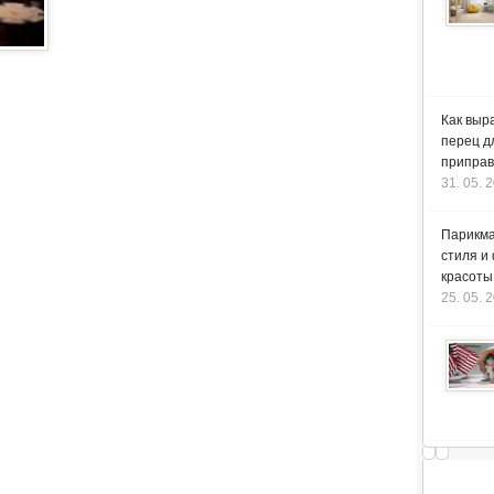
Как выр
перец д
приправ
31. 05. 
Парикма
стиля и
красоты
25. 05. 