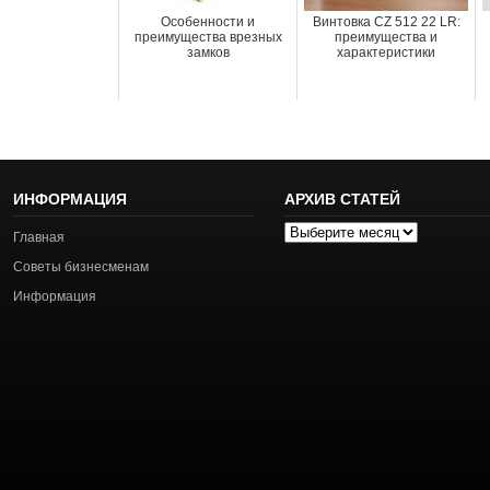
Особенности и
Винтовка CZ 512 22 LR:
преимущества врезных
преимущества и
замков
характеристики
ИНФОРМАЦИЯ
АРХИВ СТАТЕЙ
Архив
Главная
статей
Советы бизнесменам
Информация