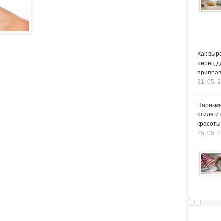
Как выр
перец д
приправ
31. 05. 
Парикма
стиля и
красоты
25. 05. 