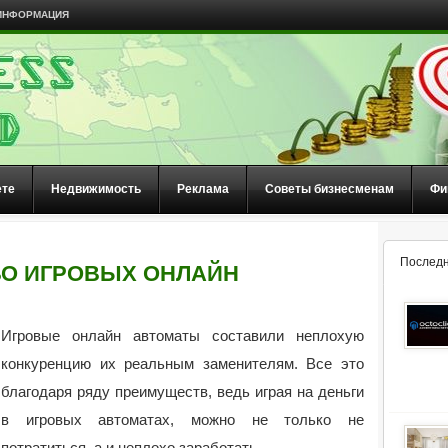
ИНФОРМАЦИЯ
ете
Недвижимость
Реклама
Советы бизнесменам
Фи
Последн
ВО ИГРОВЫХ ОНЛАЙН
Игровые онлайн автоматы составили неплохую
конкуренцию их реальным заменителям. Все это
благодаря ряду преимуществ, ведь играя на деньги
в игровых автоматах, можно не только не
потратиться, а и неплохо заработать.