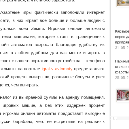
Азартные игры фактически заполонили интернет
сети, в них играет все больше и больше людей с
уголков всей Земли. Игровые онлайн автоматы
Как выр
 теми машинами, которые стоят в традиционных
перец д
приправ
лайн автоматов возросла благодаря удобству их
31. 05. 
ться в любом удобном для вас месте и играть в
рнет с вашего портативного устройства – телефона
Парикма
стиля и
автоматы на портале
igrat-v-avtomaty
предоставляют
красоты
сокий процент выигрыша, различные бонусы и риск
25. 05. 
енег, чем выиграть.
 налог из выигранной суммы на аренду помещения,
ю игровых машин, а без этих издержек процент
 игрокам онлайн автоматы предоставят выгодные
пуски барабана, чего не встретишь на реальных