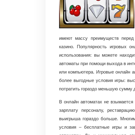
имеют массу преимуществ перед
казино. Популярность игровых он
использования: вы можете находи
автоматы при помощи выхода в инте
или компьютера. Игровые онлайн 
более выгодные условия игры: вы
потратить гораздо меньшую сумму д
В онлайн автоматах не взымается
зарплату персоналу, реставраци
выигрыша гораздо больше. Многим
условия – бесплатные игры и за