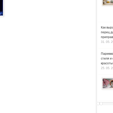
Как выр
перец д
приправ
31. 05. 
Парикма
стиля и
красоты
25. 05. 