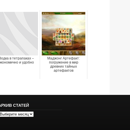
Водка в тетрапаках –
Маджонг Артефакт:
экономично и удобно
погружение в мир
древних тайных
артефактов
АРХИВ СТАТЕЙ
рхив
татей