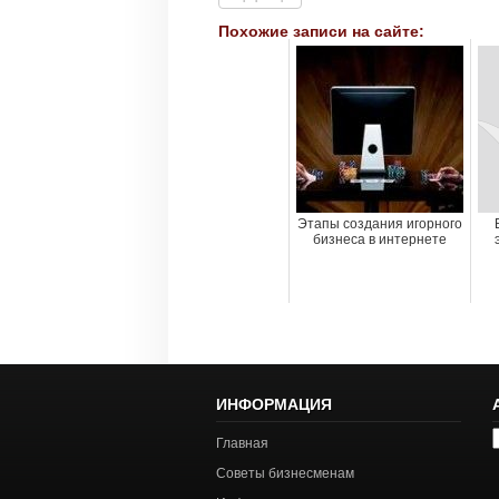
Похожие записи на сайте:
Этапы создания игорного
бизнеса в интернете
ИНФОРМАЦИЯ
А
Главная
с
Советы бизнесменам