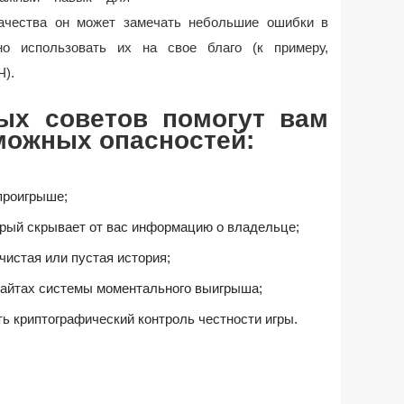
качества он может замечать небольшие ошибки в
но использовать их на свое благо (к примеру,
Ч).
ых советов помогут вам
можных опасностей:
 проигрыше;
торый скрывает от вас информацию о владельце;
ечистая или пустая история;
сайтах системы моментального выигрыша;
ть криптографический контроль честности игры.