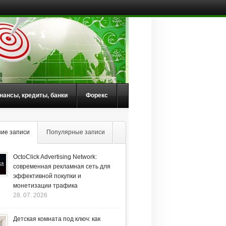
нансы, кредиты, банки
Форекс
ие записи
Популярные записи
OctoClick Advertising Network:
современная рекламная сеть для
эффективной покупки и
монетизации трафика
28. 07. 2026
Детская комната под ключ: как