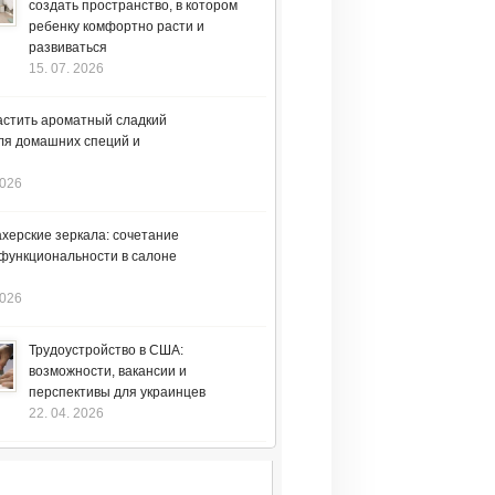
создать пространство, в котором
ребенку комфортно расти и
развиваться
15. 07. 2026
астить ароматный сладкий
ля домашних специй и
2026
херские зеркала: сочетание
 функциональности в салоне
2026
Трудоустройство в США:
возможности, вакансии и
перспективы для украинцев
22. 04. 2026