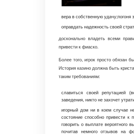
вера в собственную удачу;
погоня 
оправдать надежность своей страт
досконально владеть всеми прав
привести к фиаско.
Более того, игрок просто обязан б
История казино должна быть криста
таким требованиям:
славиться своей репутацией (в
заведения, никто не захочет утра
игорный дом ни в коем случае не
состояние способно привести к 
говорить о выплате вероятного 
почитав немного отзывов на ф