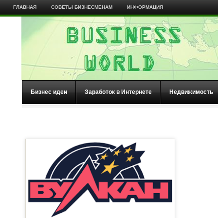
ГЛАВНАЯ
СОВЕТЫ БИЗНЕСМЕНАМ
ИНФОРМАЦИЯ
Бизнес идеи
Заработок в Интернете
Недвижимость