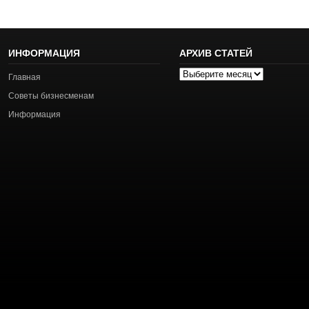
ИНФОРМАЦИЯ
АРХИВ СТАТЕЙ
Архив
Главная
статей
Советы бизнесменам
Информация