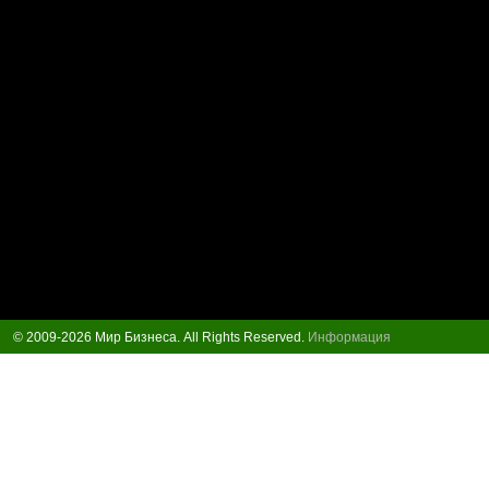
© 2009-2026 Мир Бизнеса. All Rights Reserved.
Информация