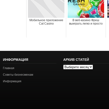
Мобильное приложение
В веб-казино Фреш
Cat Casino
выиграть легко и просто
ИНФОРМАЦИЯ
АРХИВ СТАТЕЙ
Архив
Главная
статей
Советы бизнесменам
Информация