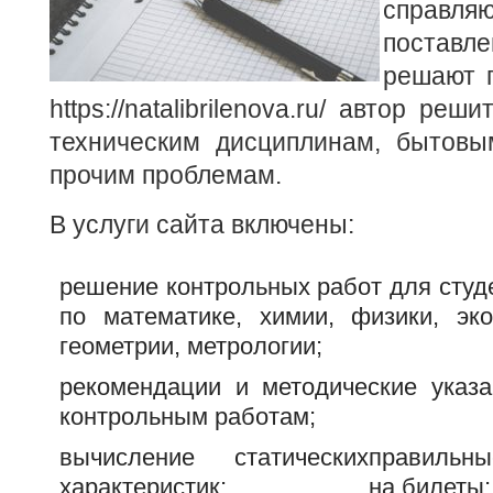
спра
поставл
решают 
https://natalibrilenova.ru/ автор ре
техническим дисциплинам, бытовы
прочим проблемам.
В услуги сайта включены:
решение контрольных работ для студ
по математике, химии, физики, эко
геометрии, метрологии;
рекомендации и методические указа
контрольным работам;
вычисление статических
правильн
характеристик;
на билеты;