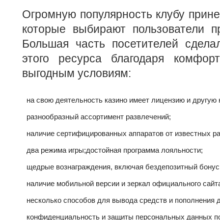
Огромную популярность клубу прине
которые выбирают пользователи пр
Большая часть посетителей сдела
этого ресурса благодаря комфор
выгодным условиям:
на свою деятельность казино имеет лицензию и другу
разнообразный ассортимент развлечений;
наличие сертифицированных аппаратов от известных ра
два режима игры;
достойная программа лояльности;
щедрые вознаграждения, включая бездепозитный бонус
наличие мобильной версии и зеркал официального сайт
несколько способов для вывода средств и пополнения д
конфиденциальность и защиты персональных данных п