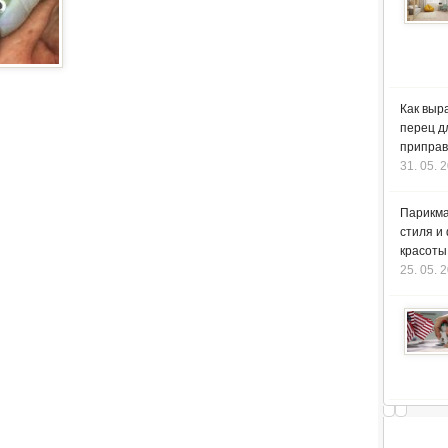
Как выр
перец д
приправ
31. 05. 
Парикма
стиля и
красоты
25. 05. 