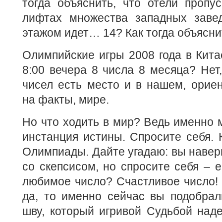
тогда объяснить, что отели пропу
лифтах множества западных заве
этажом идет… 14? Как тогда объясни
Олимпийские игры 2008 года в Кита
8:00 вечера 8 числа 8 месяца? Нет,
чисел есть место и в нашем, орие
на факты, мире.
Но что ходить в мир? Ведь именно 
инстанция истины. Спросите себя. К
Олимпиады. Дайте угадаю: вы наверн
со скепсисом, но спросите себя – е
любимое число? Счастливое число! 
да, то именно сейчас вы подобрал
шву, который игривой Судьбой над