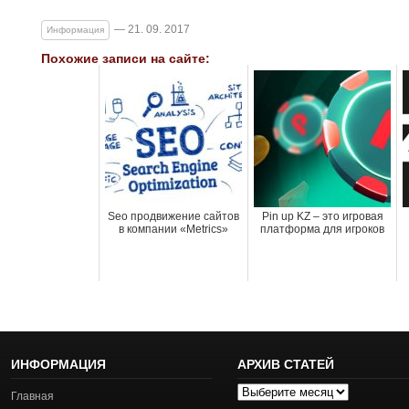
— 21. 09. 2017
Информация
Похожие записи на сайте:
Seo продвижение сайтов
Pin up KZ – это игровая
в компании «Metrics»
платформа для игроков
ИНФОРМАЦИЯ
АРХИВ СТАТЕЙ
Архив
Главная
статей