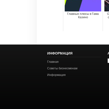
Главные плюсы в Гама
О
Казино
ИНФОРМАЦИЯ
А
Главная
с
Советы бизнесменам
Информация