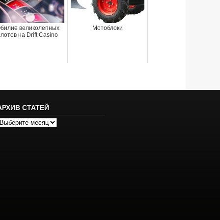
билие великолепных
Мотоблоки
слотов на Drift Casino
АРХИВ СТАТЕЙ
рхив
татей