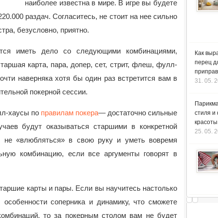
наиболее известна в мире. В игре вы будете
220.000 раздач. Согласитесь, не стоит на нее сильно
стра, безусловно, приятно.
тся иметь дело со следующими комбинациями,
Как выр
перец д
аршая карта, пара, допер, сет, стрит, флеш, фулл-
приправ
очти наверняка хотя бы один раз встретится вам в
31. 05. 
тельной покерной сессии.
Парикма
лл-хаусы по
правилам покера
— достаточно сильные
стиля и
красоты
учаев будут оказываться старшими в конкретной
25. 05. 
о не «влюбляться» в свою руку и уметь вовремя
ьную комбинацию, если все аргументы говорят в
таршие карты и пары. Если вы научитесь настолько
, особенности соперника и динамику, что сможете
комбинаций, то за покерным столом вам не будет