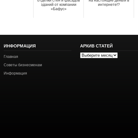
отделки стен и фасадов
на настоящие деньги в
зданий от компании
интернете!?
«Бафус»
ИНФОРМАЦИЯ
АРХИВ СТАТЕЙ
Архив
Главная
статей
Советы бизнесменам
Информация