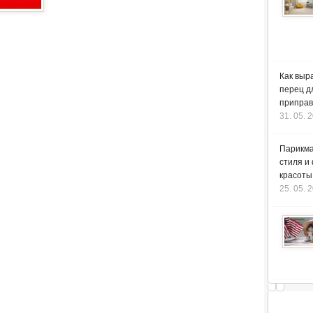
Как выр
перец д
приправ
31. 05. 
Парикма
стиля и
красоты
25. 05. 