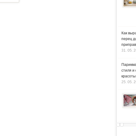
Как выр
перец д
приправ
31. 05. 
Парикма
стиля и
красоты
25. 05. 