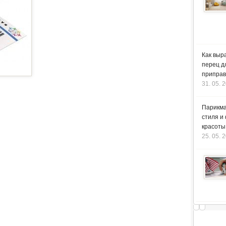
Как выр
перец д
приправ
31. 05. 
Парикма
стиля и
красоты
25. 05. 