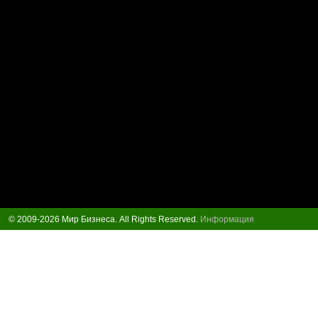
© 2009-2026 Мир Бизнеса. All Rights Reserved.
Информация