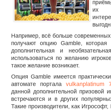
приём
их 
инт
выгод
Например, всё больше современных
получают опцию Gamble, которая 
дополнительная и необязательна
использоваться по желанию игроко
такое желание возникает.
Опция Gamble имеется практически
автомате портала
vulkanplatinum
данной дополнительной призовой и
встречаются и в других популярны
Такие производители, как Игрософт,