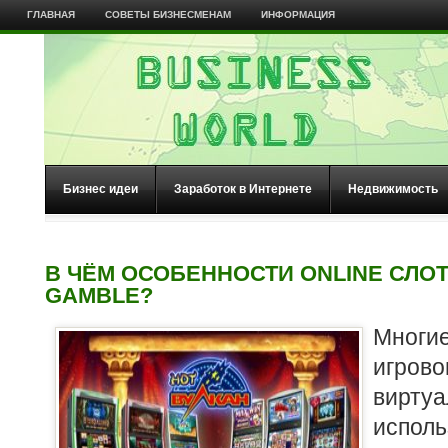
ГЛАВНАЯ
СОВЕТЫ БИЗНЕСМЕНАМ
ИНФОРМАЦИЯ
Бизнес идеи
Заработок в Интернете
Недвижимость
В ЧЁМ ОСОБЕННОСТИ ONLINE СЛО
GAMBLE?
Многи
игро
вирт
испол