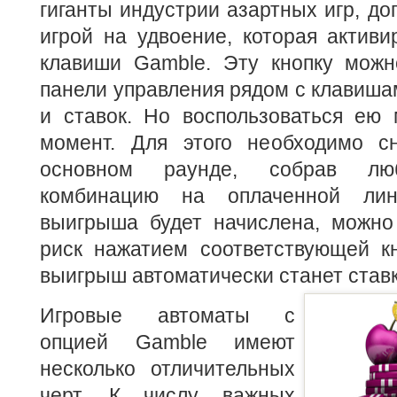
гиганты индустрии азартных игр, до
игрой на удвоение, которая актив
клавиши Gamble. Эту кнопку мож
панели управления рядом с клавиша
и ставок. Но воспользоваться ею
момент. Для этого необходимо с
основном раунде, собрав лю
комбинацию на оплаченной лин
выигрыша будет начислена, можно 
риск нажатием соответствующей кн
выигрыш автоматически станет ставко
Игровые автоматы с
опцией Gamble имеют
несколько отличительных
черт. К числу важных