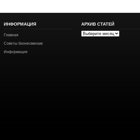
ИНФОРМАЦИЯ
АРХИВ СТАТЕЙ
Архив
Главная
статей
Советы бизнесменам
Информация