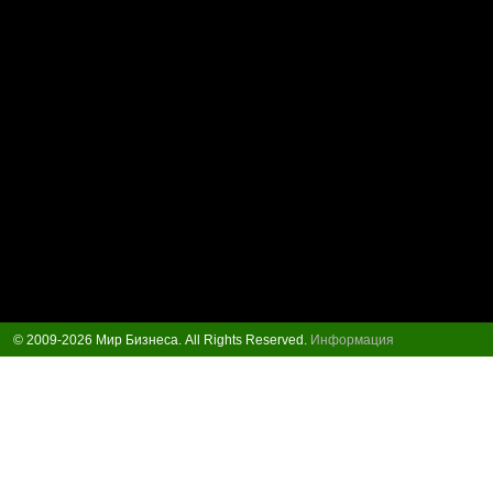
© 2009-2026 Мир Бизнеса. All Rights Reserved.
Информация