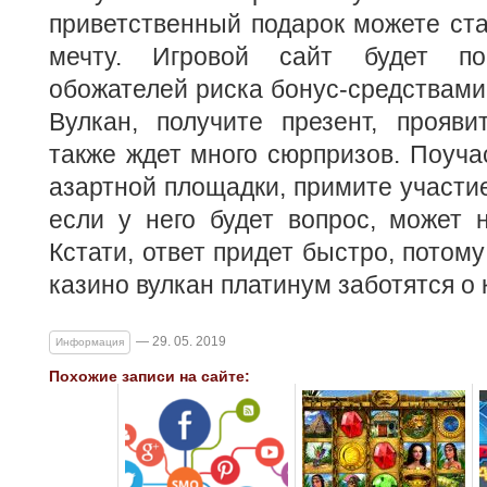
приветственный подарок можете ста
мечту. Игровой сайт будет по
обожателей риска бонус-средствами.
Вулкан, получите презент, прояви
также ждет много сюрпризов. Поучас
азартной площадки, примите участие
если у него будет вопрос, может н
Кстати, ответ придет быстро, потому
казино вулкан платинум заботятся о
— 29. 05. 2019
Информация
Похожие записи на сайте: