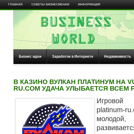
ГЛАВНАЯ
СОВЕТЫ БИЗНЕСМЕНАМ
ИНФОРМАЦИЯ
Бизнес идеи
Заработок в Интернете
Недвижимость
В КАЗИНО ВУЛКАН ПЛАТИНУМ НА V
RU.COM УДАЧА УЛЫБАЕТСЯ ВСЕМ
Игровой 
platinum-r
молодо
развивае