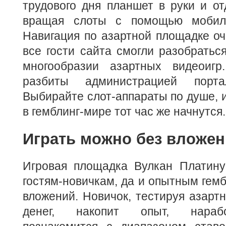
трудового дня планшет в руки и от
вращая слоты с помощью мобиль
Навигация по азартной площадке оч
все гости сайта смогли разобратьс
многообразии азартных видеоигр
разбиты администрацией порт
Выбирайте слот-аппараты по душе, 
в гемблинг-мире тот час же начнутся.
Играть можно без вложе
Игровая площадка Вулкан Платину
гостям-новичкам, да и опытным гемб
вложений. Новичок, тестируя азарт
денег, накопит опыт, нарабо