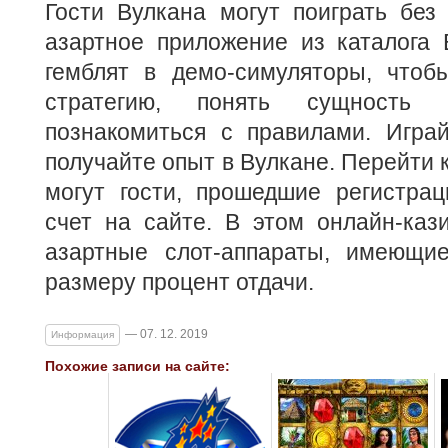
Гости Вулкана могут поиграть без
азартное приложение из каталога 
гемблят в демо-симуляторы, чтоб
стратегию, понять сущность
познакомиться с правилами. Игра
получайте опыт в Вулкане. Перейти 
могут гости, прошедшие регистра
счет на сайте. В этом онлайн-ка
азартные слот-аппараты, имеющи
размеру процент отдачи.
— 07. 12. 2019
Информация
Похожие записи на сайте: