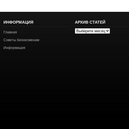
ИНФОРМАЦИЯ
АРХИВ СТАТЕЙ
Архив
Главная
статей
Советы бизнесменам
Информация