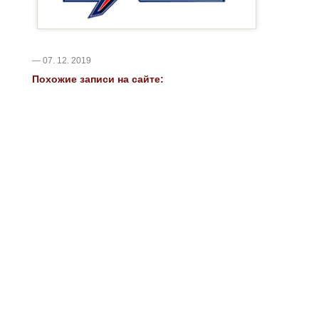
— 07. 12. 2019
Похожие записи на сайте: