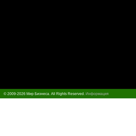
© 2009-2026 Мир Бизнеса. All Rights Reserved.
Информация