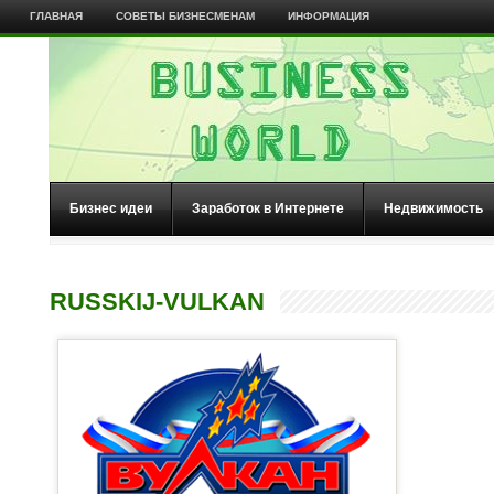
ГЛАВНАЯ
СОВЕТЫ БИЗНЕСМЕНАМ
ИНФОРМАЦИЯ
Бизнес идеи
Заработок в Интернете
Недвижимость
RUSSKIJ-VULKAN