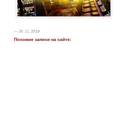
— 26. 11. 2019
Похожие записи на сайте: