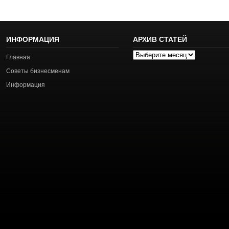
ИНФОРМАЦИЯ
АРХИВ СТАТЕЙ
Архив
Главная
статей
Советы бизнесменам
Информация