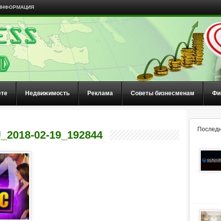
ИНФОРМАЦИЯ
ете
Недвижимость
Реклама
Советы бизнесменам
Фи
Последн
_2018-02-19_192844