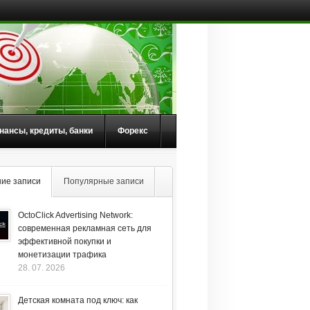
нансы, кредиты, банки
Форекс
ие записи
Популярные записи
OctoClick Advertising Network:
современная рекламная сеть для
эффективной покупки и
монетизации трафика
28. 07. 2026
Детская комната под ключ: как