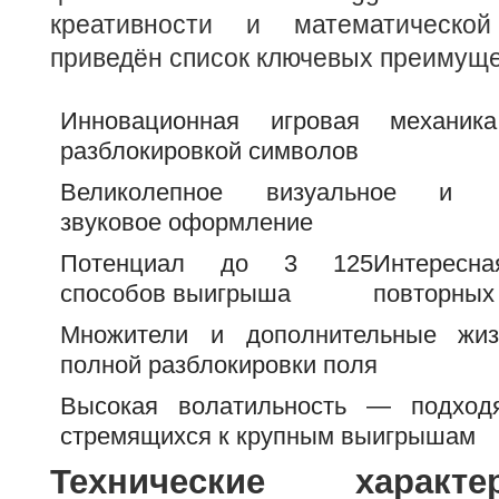
креативности и математическо
приведён список ключевых преимуще
Инновационная игровая механик
разблокировкой символов
Великолепное визуальное и
звуковое оформление
Потенциал до 3 125
Интерес
способов выигрыша
повторных
Множители и дополнительные жиз
полной разблокировки поля
Высокая волатильность — подход
стремящихся к крупным выигрышам
Технические характ