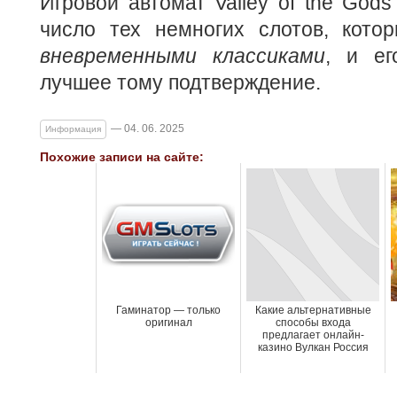
Игровой автомат Valley of the Gods
число тех немногих слотов, кото
вневременными классиками
, и ег
лучшее тому подтверждение.
— 04. 06. 2025
Информация
Похожие записи на сайте:
Гаминатор — только
Какие альтернативные
оригинал
способы входа
предлагает онлайн-
казино Вулкан Россия