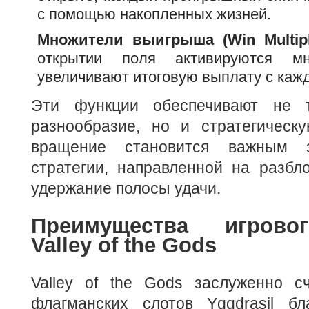
с помощью накопленных жизней.
Множители выигрыша (Win Multipl
открытии поля активируются мн
увеличивают итоговую выплату с каж
Эти функции обеспечивают не т
разнообразие, но и стратегическу
вращение становится важным 
стратегии, направленной на разбл
удержание полосы удачи.
Преимущества игрово
Valley of the Gods
Valley of the Gods заслуженно с
флагманских слотов Yggdrasil бл