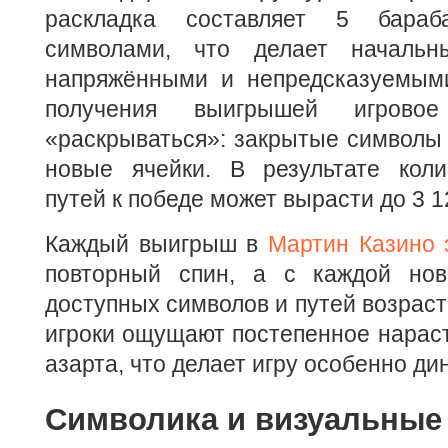
раскладка составляет 5 бараб
символами, что делает началь
напряжёнными и непредсказуемым
получения выигрышей игрово
«раскрываться»: закрытые символы 
новые ячейки. В результате кол
путей к победе может вырасти до 3 1
Каждый выигрыш в
Мартин Казино 
повторный спин, а с каждой нов
доступных символов и путей возраст
игроки ощущают постепенное нарас
азарта, что делает игру особенно ди
Символика и визуальные