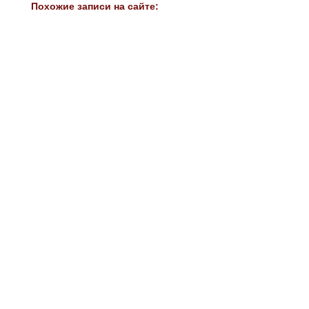
Похожие записи на сайте: