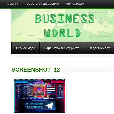
ГЛАВНАЯ
СОВЕТЫ БИЗНЕСМЕНАМ
ИНФОРМАЦИЯ
Бизнес идеи
Заработок в Интернете
Недвижимость
SCREENSHOT_12