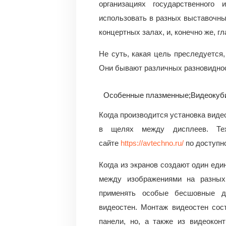
организациях государственного
использовать в разных выставочны
концертных залах, и, конечно же, г
Не суть, какая цель преследуется,
Они бывают различных разновиднос
Особенные плазменные;
Видеокуб
Когда производится установка виде
в щелях между дисплеев. Тех
сайте
https://avtechno.ru/
по доступно
Когда из экранов создают один еди
между изображениями на разных
применять особые бесшовные ди
видеостен. Монтаж видеостен сос
панели, но, а также из видеоко