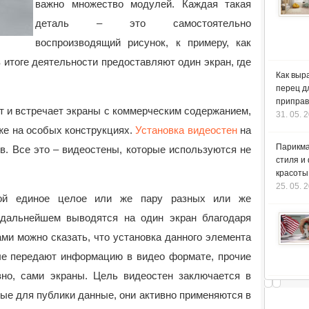
важно множество модулей. Каждая такая
деталь – это самостоятельно
воспроизводящий рисунок, к примеру, как
в итоге деятельности предоставляют один экран, где
Как выр
перец д
приправ
т и встречает экраны с коммерческим содержанием,
31. 05. 
же на особых конструкциях.
Установка видеостен
на
Парикма
ов. Все это – видеостены, которые используются не
стиля и
красоты
25. 05. 
бой единое целое или же пару разных или же
 дальнейшем выводятся на один экран благодаря
ми можно сказать, что установка данного элемента
рые передают информацию в видео формате, прочие
вно, сами экраны. Цель видеостен заключается в
ые для публики данные, они активно применяются в