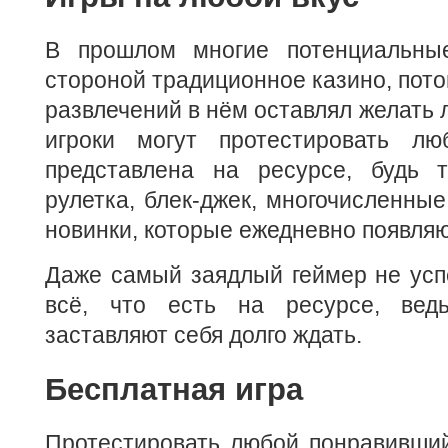
В прошлом многие потенциальные
стороной традиционное казино, пото
развлечений в нём оставлял желать 
игроки могут протестировать лю
представлена на ресурсе, будь т
рулетка, блек-джек, многочисленные
новинки, которые ежедневно появляю
Даже самый заядлый геймер не усп
всё, что есть на ресурсе, ве
заставляют себя долго ждать.
Бесплатная игра
Протестировать любой понравивший