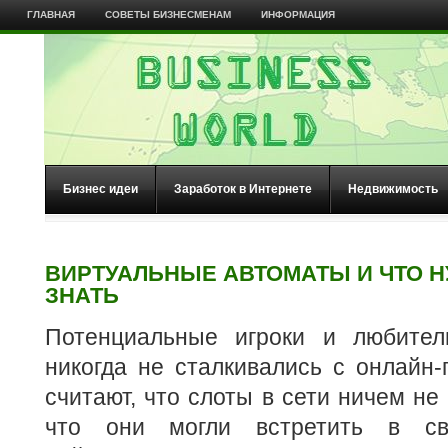
ГЛАВНАЯ
СОВЕТЫ БИЗНЕСМЕНАМ
ИНФОРМАЦИЯ
Бизнес идеи
Заработок в Интернете
Недвижимость
ВИРТУАЛЬНЫЕ АВТОМАТЫ И ЧТО Н
ЗНАТЬ
Потенциальные игроки и любител
никогда не сталкивались с онлайн-
считают, что слоты в сети ничем не 
что они могли встретить в с