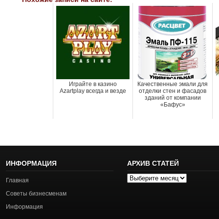
Играйте в казино
Качественные эмали для
Azartplay всегда и везде
отделки стен и фасадов
зданий от компании
«Бафус»
ИНФОРМАЦИЯ
АРХИВ СТАТЕЙ
Архив
Главная
статей
Советы бизнесменам
Информация