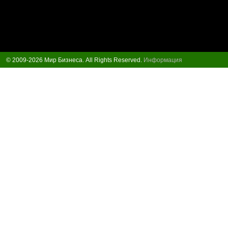
© 2009-2026 Мир Бизнеса. All Rights Reserved.
Информация