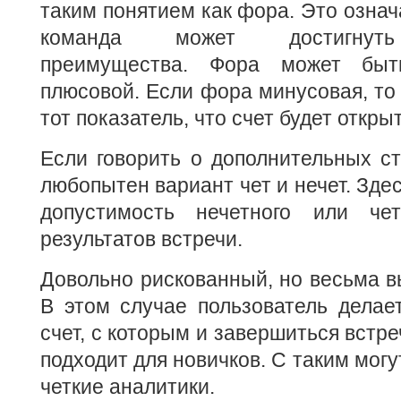
таким понятием как фора. Это означа
команда может достигнуть
преимущества. Фора может быт
плюсовой. Если фора минусовая, то
тот показатель, что счет будет открыт
Если говорить о дополнительных ст
любопытен вариант чет и нечет. Зде
допустимость нечетного или чет
результатов встречи.
Довольно рискованный, но весьма вы
В этом случае пользователь делае
счет, с которым и завершиться встре
подходит для новичков. С таким могу
четкие аналитики.