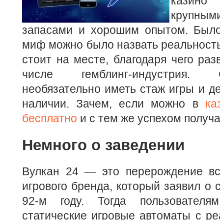
казино
крупн
запасами и хорошим опытом. Было 
миф можно было назвать реальность
стоит на месте, благодаря чего раз
числе гемблинг-индустрия.
необязательно иметь стаж игры и д
наличии. Зачем, если можно в
ка
бесплатно
и с тем же успехом получ
Немного о заведении
Вулкан 24 — это перерождение вс
игрового бренда, который заявил о 
92-м году. Тогда пользовател
статические игровые автоматы с р