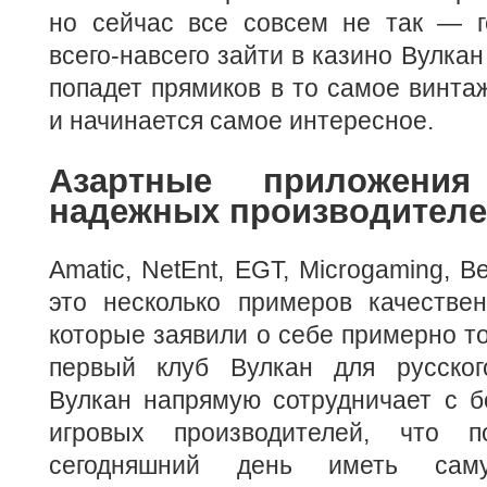
но сейчас все совсем не так — г
всего-навсего зайти в казино Вулкан
попадет прямиков в то самое винтаж
и начинается самое интересное.
Азартные приложени
надежных производител
Amatic, NetEnt, EGT, Microgaming, B
это несколько примеров качествен
которые заявили о себе примерно то
первый клуб Вулкан для русског
Вулкан напрямую сотрудничает с б
игровых производителей, что 
сегодняшний день иметь сам