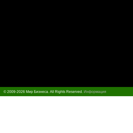
© 2009-2026 Мир Бизнеса. All Rights Reserved.
Информация