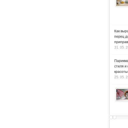
Как выр
перец д
приправ
31. 05. 
Парикма
стиля и
красоты
25. 05. 