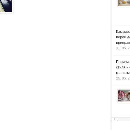
Как выр
перец д
приправ
31. 05. 
Парикма
стиля и
красоты
25. 05. 