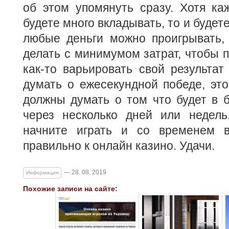
об этом упомянуть сразу. Хотя ка
будете много вкладывать, то и будет
любые деньги можно проигрывать, 
делать с минимумом затрат, чтобы п
как-то варьировать свой результа
думать о ежесекундной победе, эт
должны думать о том что будет в 
через несколько дней или недел
начните играть и со временем в
правильно к онлайн казино. Удачи.
— 28. 08. 2019
Информация
Похожие записи на сайте: