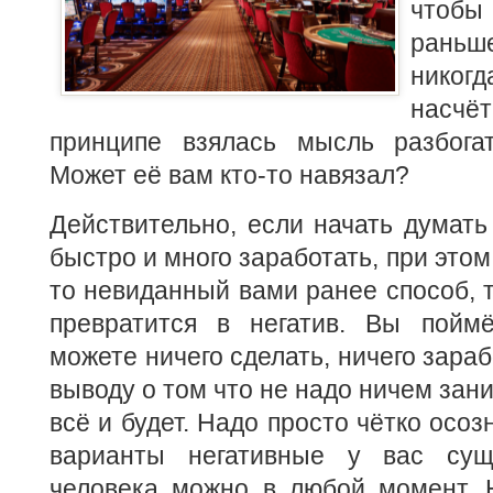
чтобы
раньш
никог
насчёт 
принципе взялась мысль разбога
Может её вам кто-то навязал?
Действительно, если начать думать 
быстро и много заработать, при этом
то невиданный вами ранее способ, т
превратится в негатив. Вы пойм
можете ничего сделать, ничего зараб
выводу о том что не надо ничем зан
всё и будет. Надо просто чётко осоз
варианты негативные у вас суще
человека можно в любой момент. Н