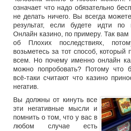
означает что надо обязательно бесп
не делать ничего. Вы всегда может
результат, если будете идти по 
Онлайн казино, по примеру. Так вам
об Плохих последствиях, пото
возьметесь за тот способ, который 
всем. Но почему именно онлайн ка
можно попробовать? Потому что 
всё-таки считают что казино прино
негатив.
Вы должны от кинуть все
эти негативные мысли и
помнить о том, что у вас в
любом случае есть