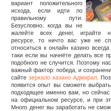
вариант положительного
исхода, если идти по
правильному пути.
Безусловно, когда вы не
жалейте всех денег, играйте 
ресурсе, то ничто вас уже не сп
относиться к онлайн казино всегда 
таки если вы начнёте делать все пр
подобного не случится. Поэтому на
важный фактор: победа, и сохранени
сайте
зеркало казино Адмирал
. Поз
появится опыт вы сможете выбрать
подходящее именно вам, но сейчас
на официальном ресурсе, и при эт
Много денег вы заработать не сможе