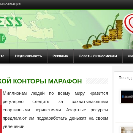
ИНФОРМАЦИЯ
ете
Недвижимость
Реклама
Советы бизнесменам
Фи
Последн
КОЙ КОНТОРЫ МАРАФОН
Миллионам людей по всему миру нравится
регулярно следить за захватывающими
спортивными перипетиями. Азартные ресурсы
предлагают им подзаработать деньжат на своем
увлечении.