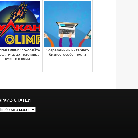
лкан Олимп: покоряйте
Современный интернет-
ршину азартного мира
бизнес: особенности
вместе с нами
АРХИВ СТАТЕЙ
рхив
татей