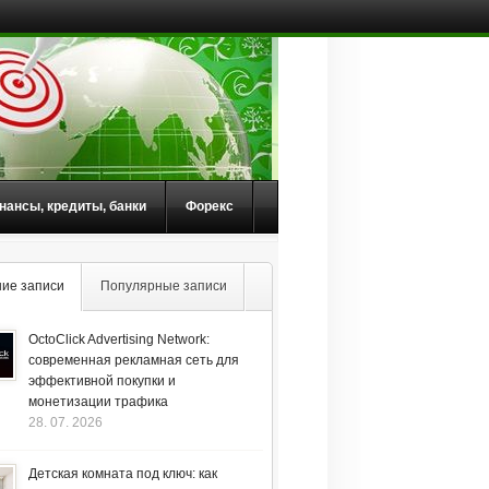
нансы, кредиты, банки
Форекс
ие записи
Популярные записи
OctoClick Advertising Network:
современная рекламная сеть для
эффективной покупки и
монетизации трафика
28. 07. 2026
Детская комната под ключ: как