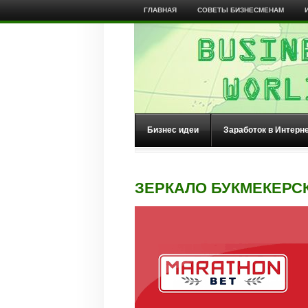
ГЛАВНАЯ
СОВЕТЫ БИЗНЕСМЕНАМ
Бизнес идеи
Заработок в Интерн
ЗЕРКАЛО БУКМЕКЕРС