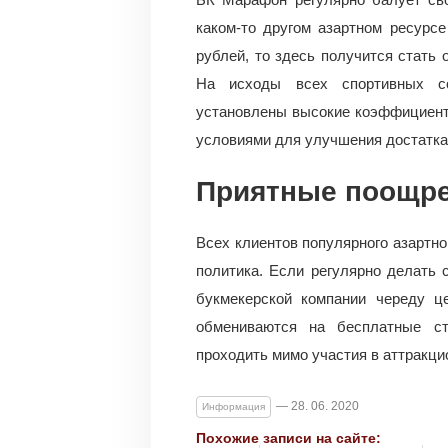
каком-то другом азартном ресурс
рублей, то здесь получится стать
На исходы всех спортивных со
установлены высокие коэффициент
условиями для улучшения достатк
Приятные поощр
Всех клиентов популярного азартно
политика. Если регулярно делать с
букмекерской компании череду ц
обмениваются на бесплатные ст
проходить мимо участия в аттракци
— 28. 06. 2020
Информация
Похожие записи на сайте: