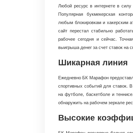
Любой ресурс в интернете в силу
Популярная букмекерская конто
любым блокировкам и хакерским а
сайт перестал стабильно работат
рабочее сегодня и сейчас. Точна
выигрыша денег за счет ставок на с
Шикарная линия
Ежедневно БК Марафон предоставл
спортивных событий для ставок. В
на футболе, баскетболе и теннис
обнаружить на рабочем зеркале рес
Высокие коэффи
БК Марафон регулярно балует св