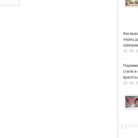
Как выр
перец д
приправ
31. 05. 
Парикма
стиля и
красоты
25. 05. 