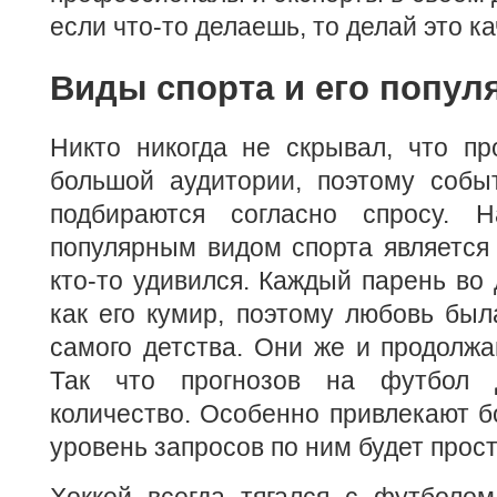
если что-то делаешь, то делай это к
Виды спорта и его попул
Никто никогда не скрывал, что пр
большой аудитории, поэтому собы
подбираются согласно спросу. 
популярным видом спорта является
кто-то удивился. Каждый парень во 
как его кумир, поэтому любовь был
самого детства. Они же и продолжа
Так что прогнозов на футбол 
количество. Особенно привлекают б
уровень запросов по ним будет прос
Хоккей всегда тягался с футболом