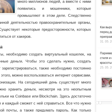
много миллионов людей, а вместе с ними
появились и мошенники, которые
промышляют в этом деле.
Следственно
анной деятельностью правоохранительные органы,
Как выр
Существует некоторые предосторожности, которых
перец д
иться от хакеров.
приправ
31. 05. 
ой
Парикма
ы, необходимо создать виртуальный кошелек, на
стиля и
нные деньги. Чтобы это сделать нужно, создать
красоты
25. 05. 
 зарегистрироваться, также необходимо постоянно
 этого, можно воспользоваться интернет сервисами.
онизации. На сегодняшний день существует много
жно хранить деньги, несмотря на это неопытным
ьки на Coinbase или Blockchain. Здесь достаточно
 и каждый сможет с ней справиться. Все что нужно
ной почты, а также придумать пароль. Как только