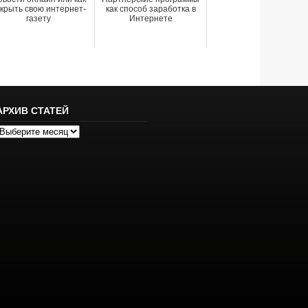
крыть свою интернет-
как способ заработка в
газету
Интернете
АРХИВ СТАТЕЙ
рхив
татей