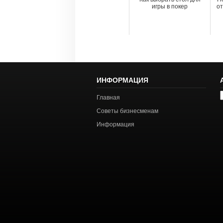
игры в покер
от
ИНФОРМАЦИЯ
А
Главная
с
Советы бизнесменам
Информация