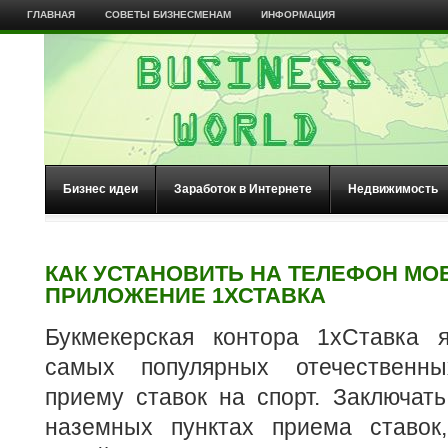
ГЛАВНАЯ
СОВЕТЫ БИЗНЕСМЕНАМ
ИНФОРМАЦИЯ
Бизнес идеи
Заработок в Интернете
Недвижимость
КАК УСТАНОВИТЬ НА ТЕЛЕФОН М
ПРИЛОЖЕНИЕ 1ХСТАВКА
Букмекерская контора 1хСтавка 
самых популярных отечественн
приему ставок на спорт. Заключат
наземных пунктах приема ставок