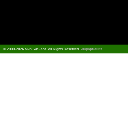
© 2009-2026 Мир Бизнеса. All Rights Reserved.
Информация