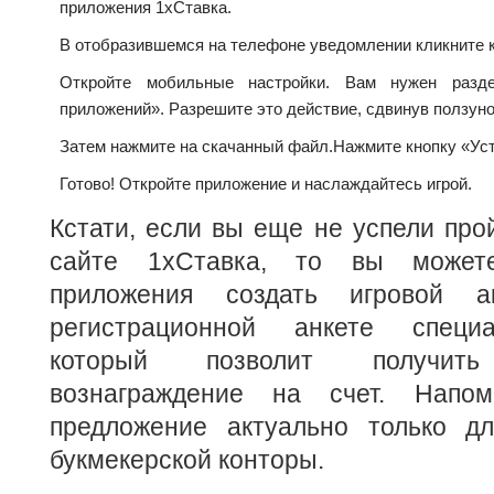
приложения 1хСтавка.
В отобразившемся на телефоне уведомлении кликните к
Откройте мобильные настройки. Вам нужен разде
приложений». Разрешите это действие, сдвинув ползуно
Затем нажмите на скачанный файл.
Нажмите кнопку «Уст
Готово! Откройте приложение и наслаждайтесь игрой.
Кстати, если вы еще не успели про
сайте 1хСтавка, то вы можете
приложения создать игровой а
регистрационной анкете спе
который позволит получить 
вознаграждение на счет. Напо
предложение актуально только д
букмекерской конторы.