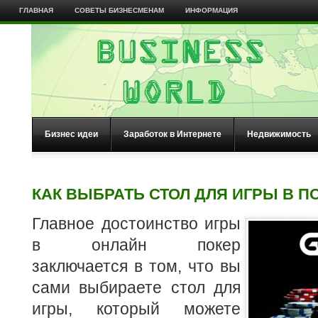
ГЛАВНАЯ
СОВЕТЫ БИЗНЕСМЕНАМ
ИНФОРМАЦИЯ
Бизнес идеи
Заработок в Интернете
Недвижимость
КАК ВЫБРАТЬ СТОЛ ДЛЯ ИГРЫ В П
Главное достоинство игры
в онлайн покер
заключается в том, что вы
сами выбираете стол для
игры, который можете