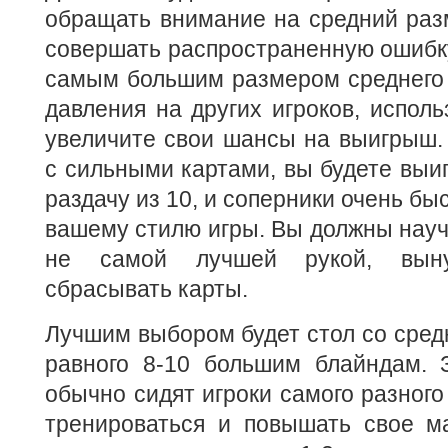
обращать внимание на средний раз
совершать распространенную ошибку
самым большим размером среднего 
давления на других игроков, исполь
увеличите свои шансы на выигрыш. 
с сильными картами, вы будете выи
раздачу из 10, и соперники очень бы
вашему стилю игры. Вы должны науч
не самой лучшей рукой, выну
сбрасывать карты.
Лучшим выбором будет стол со сред
равного 8-10 большим блайндам. 
обычно сидят игроки самого разного
тренироваться и повышать свое ма