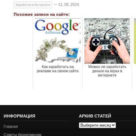
— 11. 08. 2024
Заработок в Интернете
Похожие записи на сайте:
Как заработать на
Можно ли заработать
рекламе на своем сайте
деньги на играх в
интернете
ИНФОРМАЦИЯ
АРХИВ СТАТЕЙ
Архив
Главная
статей
Советы бизнесменам