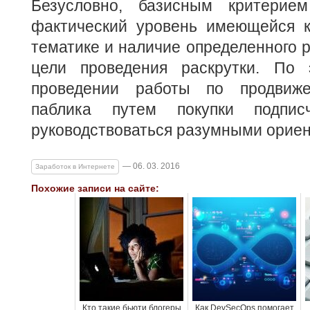
Безусловно, базисным критерием
фактический уровень имеющейся к
тематике и наличие определенного 
цели проведения раскрутки. По 
проведении работы по продвиже
паблика путем покупки подпис
руководствоваться разумными орие
— 06. 03. 2016
Заработок в Интернете
Похожие записи на сайте:
Кто такие бьюти блогеры
Как DevSecOps помогает