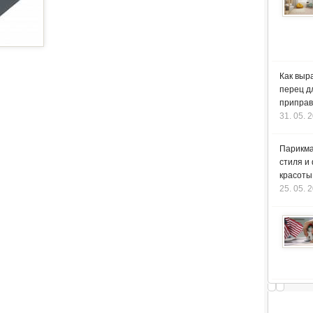
Как выр
перец д
приправ
31. 05. 
Парикма
стиля и
красоты
25. 05. 